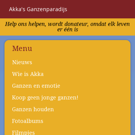
Akka's Ganzenparadijs
Overslaan
Help ons helpen, wordt donateur, omdat elk leven
en
er één is
naar
de
inhoud
Menu
gaan
Nieuws
Wie is Akka
Ganzen en emotie
Koop geen jonge ganzen!
Ganzen houden
Fotoalbums
Filmpjes