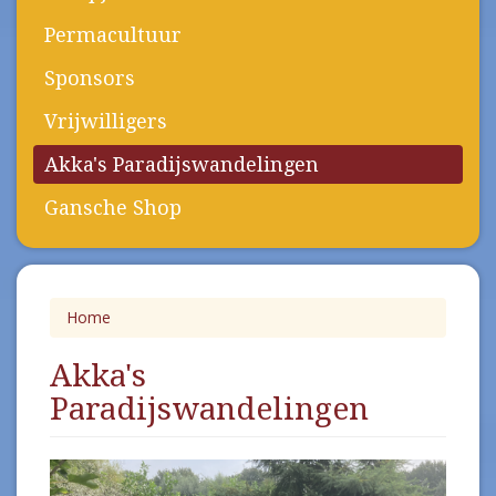
Permacultuur
Sponsors
Vrijwilligers
Akka's Paradijswandelingen
Gansche Shop
Home
Akka's
Paradijswandelingen