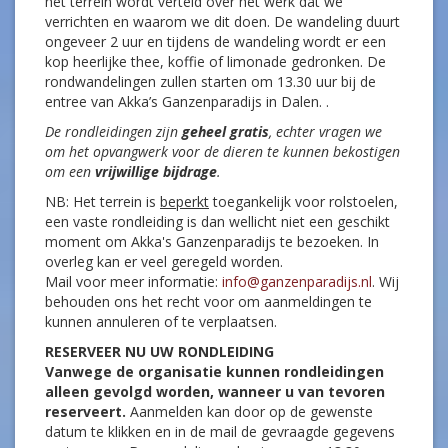
het terrein wordt verteld over het werk dat we
verrichten en waarom we dit doen. De wandeling duurt
ongeveer 2 uur en tijdens de wandeling wordt er een
kop heerlijke thee, koffie of limonade gedronken. De
rondwandelingen zullen starten om 13.30 uur bij de
entree van Akka’s Ganzenparadijs in Dalen. .
De rondleidingen zijn
geheel gratis
, echter vragen we
om het opvangwerk voor de dieren te kunnen bekostigen
om een
vrijwillige bijdrage
.
NB: Het terrein is
beperkt
toegankelijk voor rolstoelen,
een vaste rondleiding is dan wellicht niet een geschikt
moment om Akka's Ganzenparadijs te bezoeken. In
overleg kan er veel geregeld worden.
Mail voor meer informatie:
info@ganzenparadijs.nl
. Wij
behouden ons het recht voor om aanmeldingen te
kunnen annuleren of te verplaatsen.
RESERVEER NU UW RONDLEIDING
Vanwege de organisatie kunnen rondleidingen
alleen gevolgd worden, wanneer u van tevoren
reserveert.
Aanmelden kan door op de gewenste
datum te klikken en in de mail de gevraagde gegevens