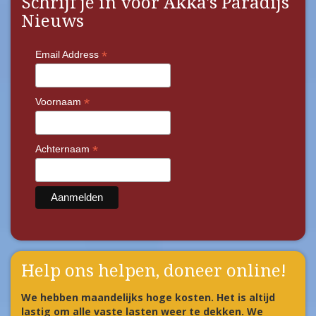
Schrijf je in voor Akka's Paradijs
Nieuws
*
Email Address
*
Voornaam
*
Achternaam
Help ons helpen, doneer online!
We hebben maandelijks hoge kosten. Het is altijd
lastig om alle vaste lasten weer te dekken. We