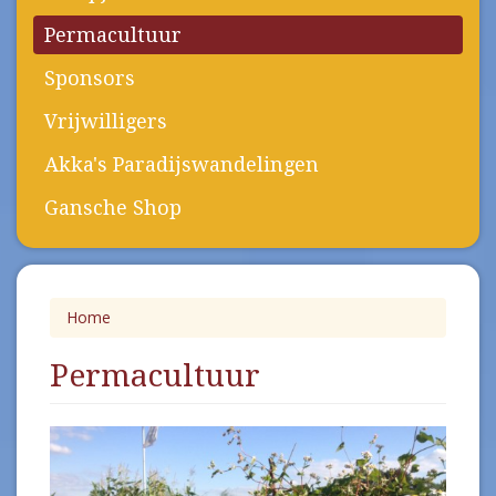
Permacultuur
Sponsors
Vrijwilligers
Akka's Paradijswandelingen
Gansche Shop
Home
Permacultuur