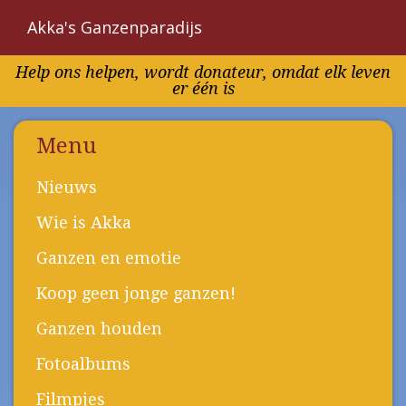
Akka's Ganzenparadijs
Overslaan
Help ons helpen, wordt donateur, omdat elk leven
en
er één is
naar
de
inhoud
Menu
gaan
Nieuws
Wie is Akka
Ganzen en emotie
Koop geen jonge ganzen!
Ganzen houden
Fotoalbums
Filmpjes