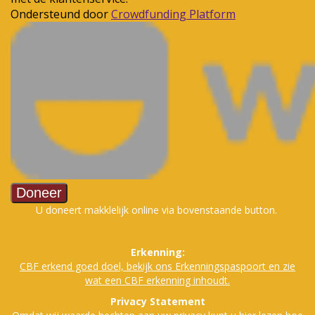
U doneert makklelijk online via bovenstaande button.
Erkenning:
CBF erkend goed doe
l, bekijk ons Erkenningspaspoort en zie
wat een CBF erkenning inhoudt.
Privacy Statement