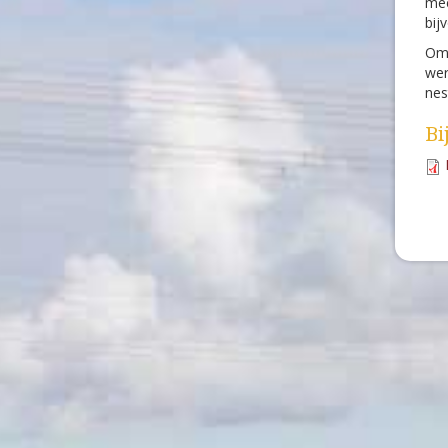
mee
bij
Omd
wer
nes
Bi