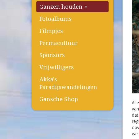
Ganzen houden
Fotoalbums
Filmpjes
Permacultuur
Sponsors
Vrijwilligers
Akka's
Paradijswandelingen
Gansche Shop
All
van
dat
reg
opv
we 