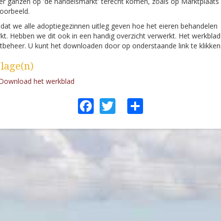
r ganzen op 'de handelsmarkt' terecht komen, zoals op Marktplaats
voorbeeld.
at we alle adoptiegezinnen uitleg geven hoe het eieren behandelen
kt. Hebben we dit ook in een handig overzicht verwerkt. Het werkblad
tbeheer. U kunt het downloaden door op onderstaande link te klikken
jlage(n)
Download het werkblad
Facebook
Twitter
Share