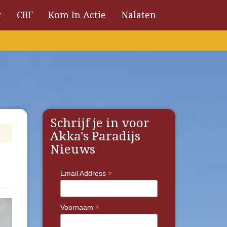
t
CBF
Kom In Actie
Nalaten
Schrijf je in voor
Akka's Paradijs
Nieuws
*
Email Address
*
Voornaam