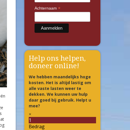
*
Achternaam
Help ons helpen,
doneer online!
We hebben maandelijks hoge
kosten. Het is altijd lastig om
alle vaste lasten weer te
dekken. We kunnen uw hulp
één
daar goed bij gebruik. Helpt u
l
mee?
ze
s
at
nog