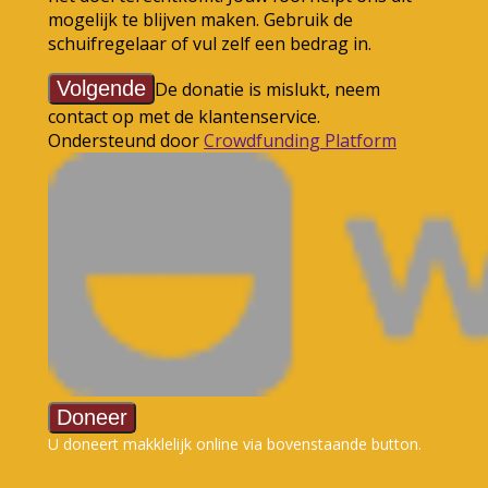
U doneert makklelijk online via bovenstaande button.