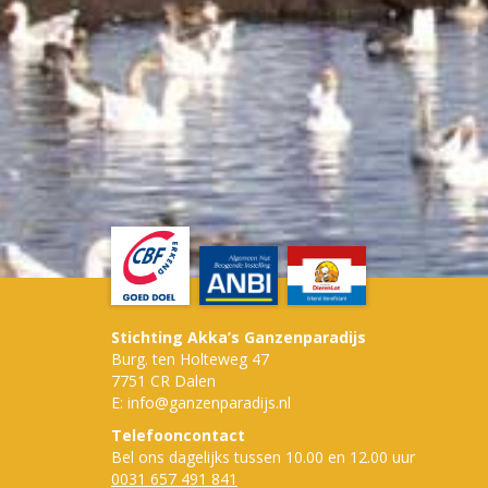
Stichting Akka’s Ganzenparadijs
Burg. ten Holteweg 47
7751 CR Dalen
E: info@ganzenparadijs.nl
Telefooncontact
Bel ons dagelijks tussen 10.00 en 12.00 uur
0031 657 491 841