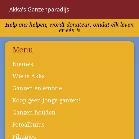
Akka's Ganzenparadijs
Overslaan
Help ons helpen, wordt donateur, omdat elk leven
en
er één is
naar
de
inhoud
Menu
gaan
Nieuws
Wie is Akka
Ganzen en emotie
Koop geen jonge ganzen!
Ganzen houden
Fotoalbums
Filmpjes