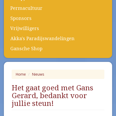
Permacultuur
Sponsors
Vrijwilligers
Akka's Paradijswandelingen
Gansche Shop
Home
Nieuws
Het gaat goed met Gans
Gerard, bedankt voor
jullie steun!