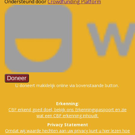
U doneert makklelijk online via bovenstaande button.
Erkenning:
CBF erkend goed doe
l, bekijk ons Erkenningspaspoort en zie
wat een CBF erkenning inhoudt.
Privacy Statement
Omdat wij waarde hechten aan uw privacy kunt u hier lezen hoe