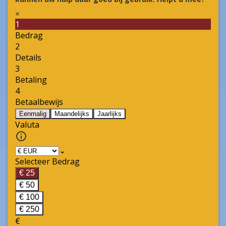
kunnen uw hulp daar goed bij gebruik. Helpt u mee?