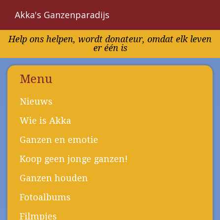
Akka's Ganzenparadijs
Overslaan
Help ons helpen, wordt donateur, omdat elk leven
en
er één is
naar
de
inhoud
Menu
gaan
Nieuws
Wie is Akka
Ganzen en emotie
Koop geen jonge ganzen!
Ganzen houden
Fotoalbums
Filmpjes