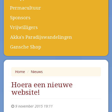
Permacultuur
Sponsors
Vrijwilligers
Akka's Paradijswandelingen
Gansche Shop
Home
Nieuws
Hoera een nieuwe
website!
9 november 2015 19:11