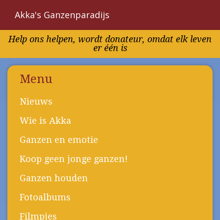
Akka's Ganzenparadijs
Overslaan
Help ons helpen, wordt donateur, omdat elk leven
en
er één is
naar
de
inhoud
Menu
gaan
Nieuws
Wie is Akka
Ganzen en emotie
Koop geen jonge ganzen!
Ganzen houden
Fotoalbums
Filmpjes