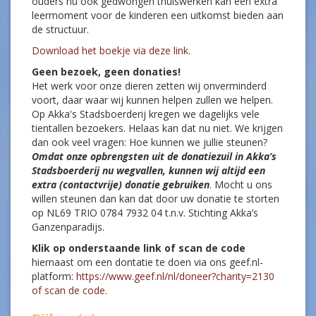
Stichting Akka’s Ganzenparadijs met een
opvangcentrum in Dalen, Akka’s Stadsboerderij in
Emmen en een dependance in Spankeren begrijpen als
geen ander wat zorg inhoudt en dat de zorg voor de
kinderen nu intensiever wordt. Temeer omdat vele
ouders nu ook gedwongen thuiswerken kan een extra
leermoment voor de kinderen een uitkomst bieden aan
de structuur.
Download het boekje via deze link.
Geen bezoek, geen donaties!
Het werk voor onze dieren zetten wij onverminderd
voort, daar waar wij kunnen helpen zullen we helpen.
Op Akka's Stadsboerderij kregen we dagelijks vele
tientallen bezoekers. Helaas kan dat nu niet. We krijgen
dan ook veel vragen: Hoe kunnen we jullie steunen?
Omdat onze opbrengsten uit de donatiezuil in Akka’s
Stadsboerderij nu wegvallen, kunnen wij altijd een
extra (contactvrije) donatie gebruiken
. Mocht u ons
willen steunen dan kan dat door uw donatie te storten
op NL69 TRIO 0784 7932 04 t.n.v. Stichting Akka’s
Ganzenparadijs.