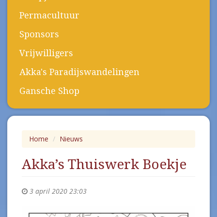
Permacultuur
Sponsors
Vrijwilligers
Akka's Paradijswandelingen
Gansche Shop
Home
Nieuws
Akka’s Thuiswerk Boekje
3 april 2020 23:03
Previous
Next