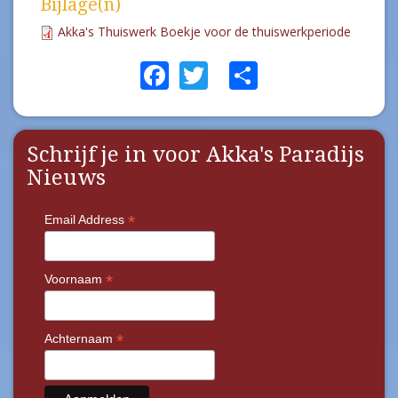
Klik op onderstaande link of scan de code
hiernaast om een dontatie te doen via ons geef.nl-
platform:
https://www.geef.nl/nl/doneer?charity=2130
of scan de code.
Bijlage(n)
Akka's Thuiswerk Boekje voor de thuiswerkperiode
Facebook
Twitter
Share
Schrijf je in voor Akka's Paradijs
Nieuws
*
Email Address
*
Voornaam