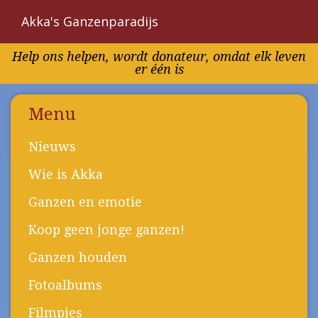
Akka's Ganzenparadijs
Overslaan
Help ons helpen, wordt donateur, omdat elk leven
en
er één is
naar
de
inhoud
Menu
gaan
Nieuws
Wie is Akka
Ganzen en emotie
Koop geen jonge ganzen!
Ganzen houden
Fotoalbums
Filmpjes