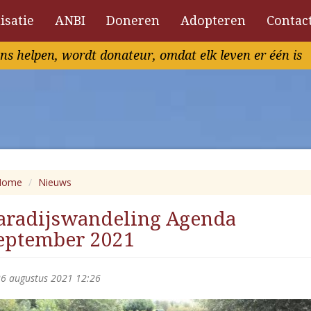
isatie
ANBI
Doneren
Adopteren
Contac
ns helpen, wordt donateur, omdat elk leven er één is
Home
Nieuws
aradijswandeling Agenda
eptember 2021
6 augustus 2021 12:26
Previous