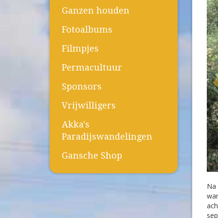
Ganzen houden
Fotoalbums
Filmpjes
Permacultuur
Sponsors
Vrijwilligers
Akka's
Paradijswandelingen
Gansche Shop
Na 
wan
ach
sep