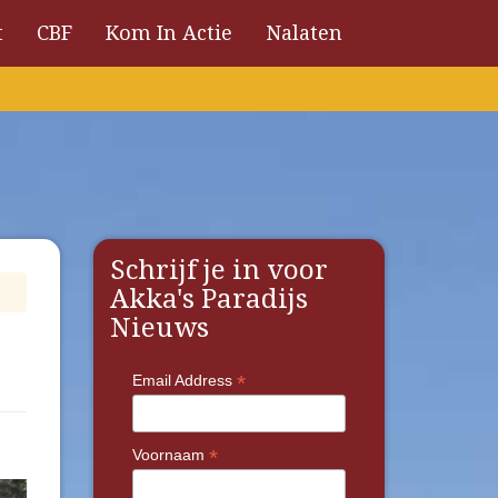
t
CBF
Kom In Actie
Nalaten
Schrijf je in voor
Akka's Paradijs
Nieuws
*
Email Address
*
Voornaam
Next