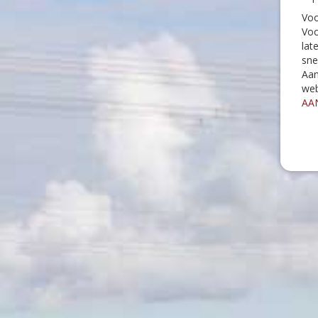
Voo
Voo
lat
sne
Aan
web
AAN