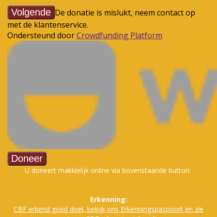
U doneert makklelijk online via bovenstaande button.
Erkenning:
CBF erkend goed doe
l, bekijk ons Erkenningspaspoort en zie