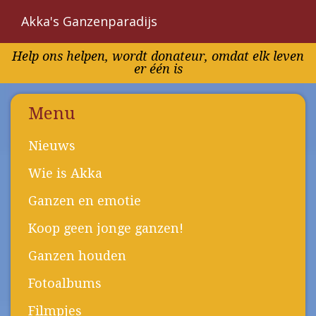
Akka's Ganzenparadijs
Overslaan
Help ons helpen, wordt donateur, omdat elk leven
en
er één is
naar
de
inhoud
Menu
gaan
Nieuws
Wie is Akka
Ganzen en emotie
Koop geen jonge ganzen!
Ganzen houden
Fotoalbums
Filmpjes