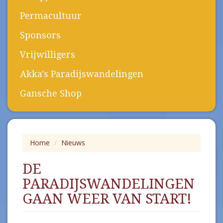
Permacultuur
Sponsors
Vrijwilligers
Akka's Paradijswandelingen
Gansche Shop
Home
Nieuws
DE
PARADIJSWANDELINGEN
GAAN WEER VAN START!