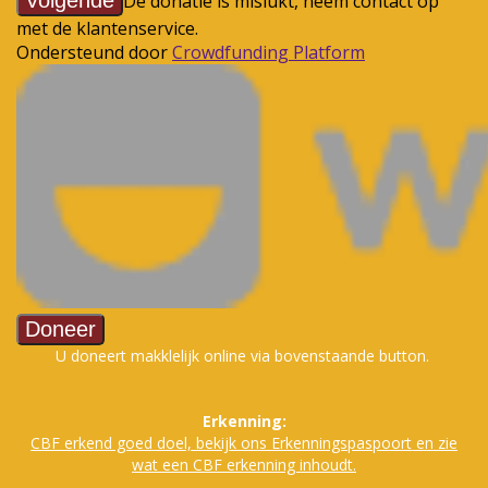
U doneert makklelijk online via bovenstaande button.
Erkenning:
CBF erkend goed doe
l, bekijk ons Erkenningspaspoort en zie
wat een CBF erkenning inhoudt.