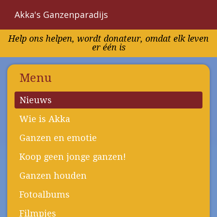
Akka's Ganzenparadijs
Overslaan
Help ons helpen, wordt donateur, omdat elk leven
en
er één is
naar
de
inhoud
Menu
gaan
Nieuws
Wie is Akka
Ganzen en emotie
Koop geen jonge ganzen!
Ganzen houden
Fotoalbums
Filmpjes