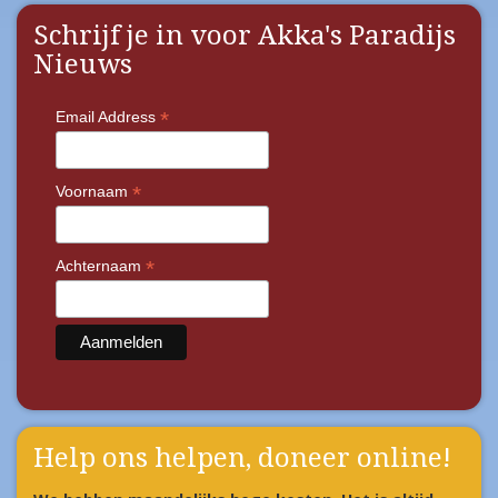
Schrijf je in voor Akka's Paradijs
Nieuws
*
Email Address
*
Voornaam
*
Achternaam
Help ons helpen, doneer online!