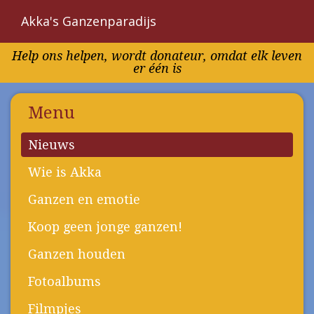
Akka's Ganzenparadijs
Overslaan
Help ons helpen, wordt donateur, omdat elk leven
en
er één is
naar
de
inhoud
Menu
gaan
Nieuws
Wie is Akka
Ganzen en emotie
Koop geen jonge ganzen!
Ganzen houden
Fotoalbums
Filmpjes