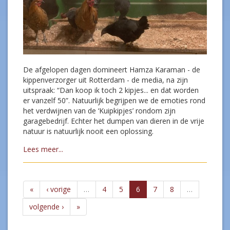
De afgelopen dagen domineert Hamza Karaman - de
kippenverzorger uit Rotterdam - de media, na zijn
uitspraak: “Dan koop ik toch 2 kipjes... en dat worden
er vanzelf 50”. Natuurlijk begrijpen we de emoties rond
het verdwijnen van de ‘Kuipkipjes’ rondom zijn
garagebedrijf. Echter het dumpen van dieren in de vrije
natuur is natuurlijk nooit een oplossing.
Lees meer...
«
‹ vorige
…
4
5
6
7
8
…
volgende ›
»