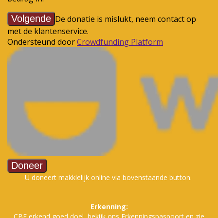
U doneert makklelijk online via bovenstaande button.
Erkenning:
CBF erkend goed doe
l, bekijk ons Erkenningspaspoort en zie