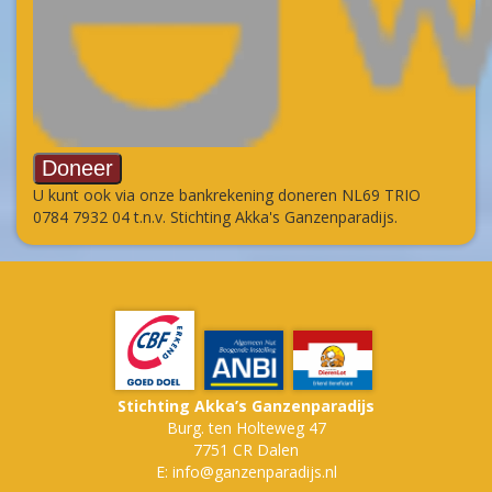
U kunt ook via onze bankrekening doneren NL69 TRIO
0784 7932 04 t.n.v. Stichting Akka's Ganzenparadijs.
Stichting Akka’s Ganzenparadijs
Burg. ten Holteweg 47
7751 CR Dalen
E: info@ganzenparadijs.nl