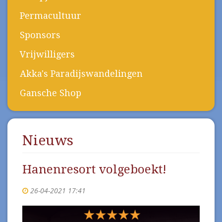
Permacultuur
Sponsors
Vrijwilligers
Akka's Paradijswandelingen
Gansche Shop
Nieuws
Hanenresort volgeboekt!
26-04-2021 17:41